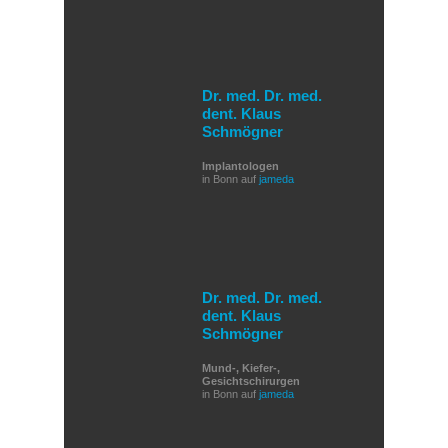
Dr. med. Dr. med.
dent. Klaus
Schmögner
Implantologen
in Bonn auf
jameda
Dr. med. Dr. med.
dent. Klaus
Schmögner
Mund-, Kiefer-,
Gesichtschirurgen
in Bonn auf
jameda