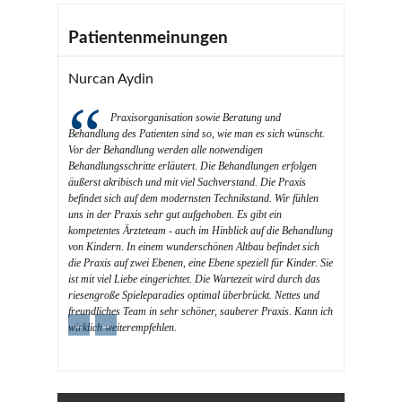
Patientenmeinungen
Nurcan Aydin
Praxisorganisation sowie Beratung und
Behandlung des Patienten sind so, wie man es sich wünscht.
Vor der Behandlung werden alle notwendigen
Behandlungsschritte erläutert. Die Behandlungen erfolgen
äußerst akribisch und mit viel Sachverstand. Die Praxis
befindet sich auf dem modernsten Technikstand. Wir fühlen
uns in der Praxis sehr gut aufgehoben. Es gibt ein
kompetentes Ärzteteam - auch im Hinblick auf die Behandlung
von Kindern. In einem wunderschönen Altbau befindet sich
die Praxis auf zwei Ebenen, eine Ebene speziell für Kinder. Sie
ist mit viel Liebe eingerichtet. Die Wartezeit wird durch das
riesengroße Spieleparadies optimal überbrückt. Nettes und
freundliches Team in sehr schöner, sauberer Praxis. Kann ich
←
→
wirklich weiterempfehlen.