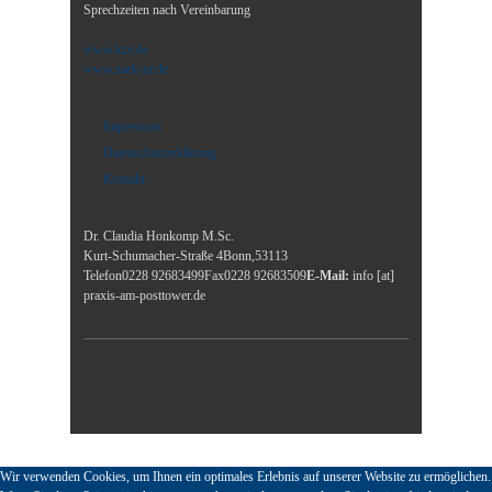
Sprechzeiten nach Vereinbarung
www.kzv.de
www.zaek-nr.de
Impressum
Datenschutzerklärung
Kontakt
Dr. Claudia Honkomp M.Sc.
Kurt-Schumacher-Straße 4
Bonn
,
53113
Telefon
0228 92683499
Fax
0228 92683509
E-Mail:
info [at]
praxis-am-posttower.de
Wir verwenden Cookies, um Ihnen ein optimales Erlebnis auf unserer Website zu ermöglichen.