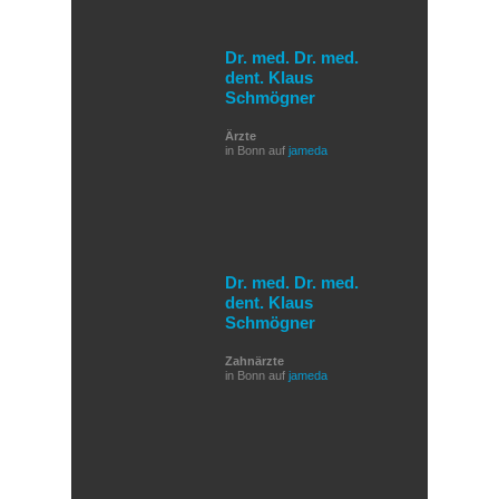
Dr. med. Dr. med.
dent. Klaus
Schmögner
Ärzte
in Bonn auf
jameda
Dr. med. Dr. med.
dent. Klaus
Schmögner
Zahnärzte
in Bonn auf
jameda