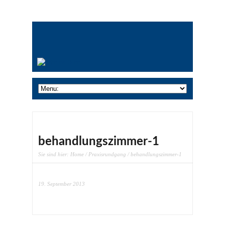
behandlungszimmer-1
Sie sind hier:
Home
/
Praxisrundgang
/ behandlungszimmer-1
19. September 2013