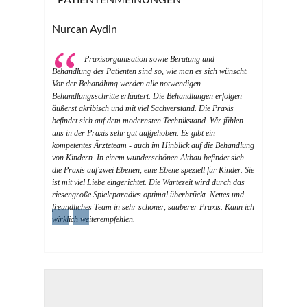
PATIENTENMEINUNGEN
Nurcan Aydin
Praxisorganisation sowie Beratung und
Behandlung des Patienten sind so, wie man es sich wünscht.
Vor der Behandlung werden alle notwendigen
Behandlungsschritte erläutert. Die Behandlungen erfolgen
äußerst akribisch und mit viel Sachverstand. Die Praxis
befindet sich auf dem modernsten Technikstand. Wir fühlen
uns in der Praxis sehr gut aufgehoben. Es gibt ein
kompetentes Ärzteteam - auch im Hinblick auf die Behandlung
von Kindern. In einem wunderschönen Altbau befindet sich
die Praxis auf zwei Ebenen, eine Ebene speziell für Kinder. Sie
ist mit viel Liebe eingerichtet. Die Wartezeit wird durch das
riesengroße Spieleparadies optimal überbrückt. Nettes und
freundliches Team in sehr schöner, sauberer Praxis. Kann ich
←
→
wirklich weiterempfehlen.