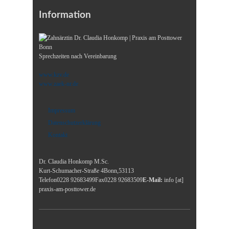
Information
Sprechzeiten nach Vereinbarung
www.kzv.de
www.zaek-nr.de
Impressum
Datenschutzerklärung
Kontakt
Dr. Claudia Honkomp M.Sc.
Kurt-Schumacher-Straße 4
Bonn
,
53113
Telefon
0228 92683499
Fax
0228 92683509
E-Mail:
info [at]
praxis-am-posttower.de