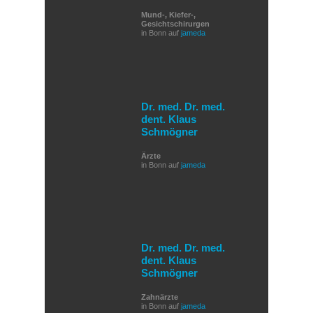
Mund-, Kiefer-,
Gesichtschirurgen
in Bonn auf
jameda
Dr. med. Dr. med.
dent. Klaus
Schmögner
Ärzte
in Bonn auf
jameda
Dr. med. Dr. med.
dent. Klaus
Schmögner
Zahnärzte
in Bonn auf
jameda