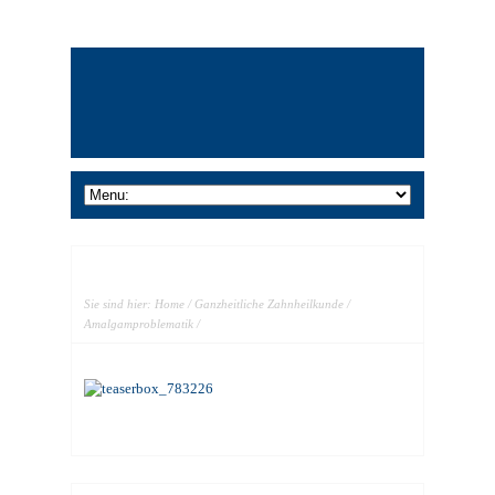
Sie sind hier:
Home
/
Ganzheitliche Zahnheilkunde
/
Amalgamproblematik
/