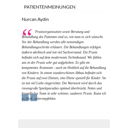
PATIENTENMEINUNGEN
Nurcan Aydin
Praxisorganisation sowie Beratung und
Behandlung des Patienten sind so, wie man es sich wünscht.
Vor der Behandlung werden alle notwendigen
Behandlungsschritte erläutert. Die Behandlungen erfolgen
äußerst akribisch und mit viel Sachverstand. Die Praxis
befindet sich auf dem modernsten Technikstand. Wir fühlen
uns in der Praxis sehr gut aufgehoben. Es gibt ein
kompetentes Ärzteteam - auch im Hinblick auf die Behandlung
von Kindern. In einem wunderschönen Altbau befindet sich
die Praxis auf zwei Ebenen, eine Ebene speziell für Kinder. Sie
ist mit viel Liebe eingerichtet. Die Wartezeit wird durch das
riesengroße Spieleparadies optimal überbrückt. Nettes und
freundliches Team in sehr schöner, sauberer Praxis. Kann ich
←
→
wirklich weiterempfehlen.