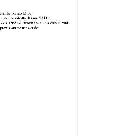
udia Honkomp M.Sc.
humacher-Straße 4
Bonn
,
53113
0228 92683499
Fax
0228 92683509
E-Mail:
] praxis-am-posttower.de