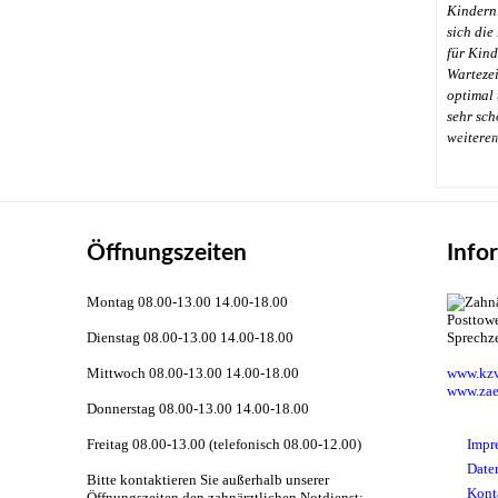
Kindern
sich die
für Kinde
Wartezei
optimal 
sehr sch
←
weitere
Öffnungszeiten
Info
Montag 08.00-13.00 14.00-18.00
Dienstag 08.00-13.00 14.00-18.00
Sprechz
Mittwoch 08.00-13.00 14.00-18.00
www.kzv
www.zae
Donnerstag 08.00-13.00 14.00-18.00
Freitag 08.00-13.00 (telefonisch 08.00-12.00)
Impr
Date
Bitte kontaktieren Sie außerhalb unserer
Kont
Öffnungszeiten den zahnärztlichen Notdienst: