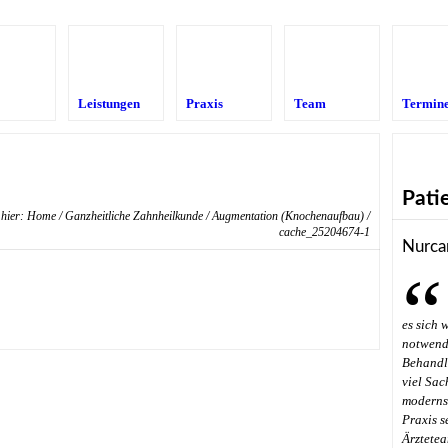
Leistungen
Praxis
Team
Termin
Pati
 hier:
Home
/
Ganzheitliche Zahnheilkunde
/
Augmentation (Knochenaufbau)
/
cache_25204674-1
Nurca
es sich 
notwendi
Behandl
viel Sac
modernst
Praxis s
Ärztetea