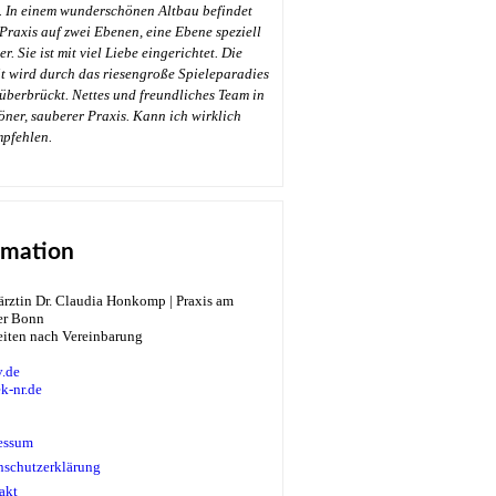
. In einem wunderschönen Altbau befindet
 Praxis auf zwei Ebenen, eine Ebene speziell
r. Sie ist mit viel Liebe eingerichtet. Die
t wird durch das riesengroße Spieleparadies
überbrückt. Nettes und freundliches Team in
öner, sauberer Praxis. Kann ich wirklich
→
mpfehlen.
rmation
eiten nach Vereinbarung
.de
k-nr.de
essum
nschutzerklärung
akt