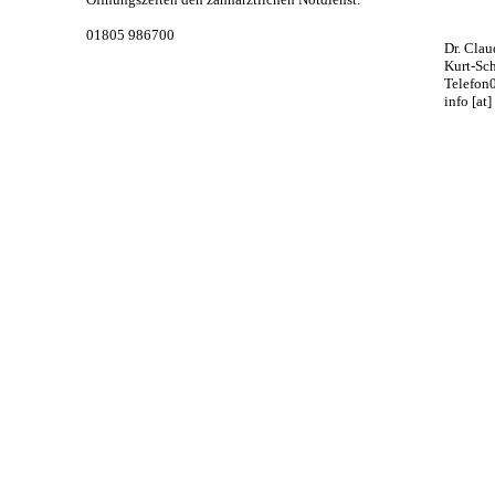
01805 986700
Dr. Cla
Kurt-Sc
Telefon
info [at