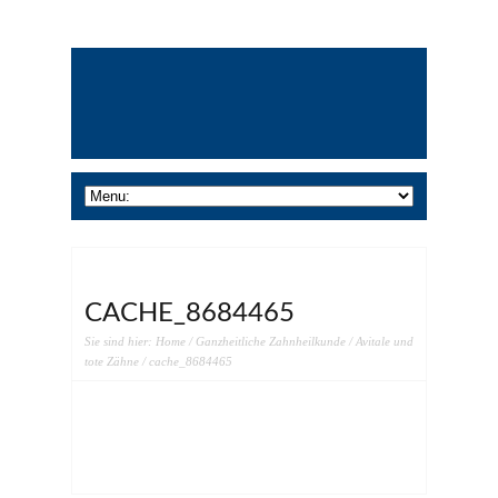
CACHE_8684465
Sie sind hier:
Home
/
Ganzheitliche Zahnheilkunde
/
Avitale und
tote Zähne
/ cache_8684465