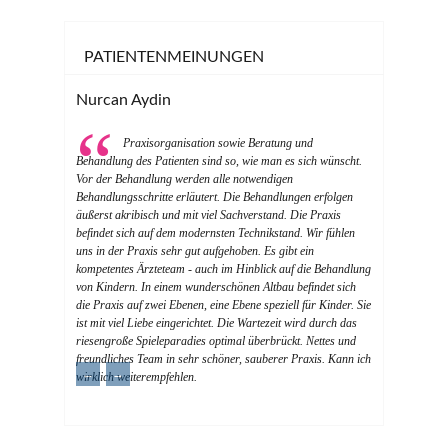
PATIENTENMEINUNGEN
Nurcan Aydin
Praxisorganisation sowie Beratung und
Behandlung des Patienten sind so, wie man es sich wünscht.
Vor der Behandlung werden alle notwendigen
Behandlungsschritte erläutert. Die Behandlungen erfolgen
äußerst akribisch und mit viel Sachverstand. Die Praxis
befindet sich auf dem modernsten Technikstand. Wir fühlen
uns in der Praxis sehr gut aufgehoben. Es gibt ein
kompetentes Ärzteteam - auch im Hinblick auf die Behandlung
von Kindern. In einem wunderschönen Altbau befindet sich
die Praxis auf zwei Ebenen, eine Ebene speziell für Kinder. Sie
ist mit viel Liebe eingerichtet. Die Wartezeit wird durch das
riesengroße Spieleparadies optimal überbrückt. Nettes und
freundliches Team in sehr schöner, sauberer Praxis. Kann ich
←
→
wirklich weiterempfehlen.