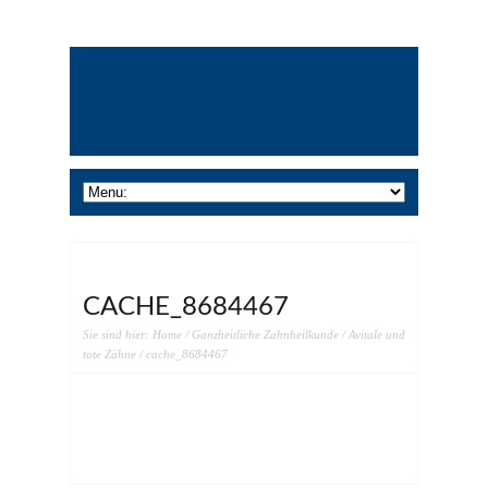
CACHE_8684467
Sie sind hier:
Home
/
Ganzheitliche Zahnheilkunde
/
Avitale und
tote Zähne
/ cache_8684467