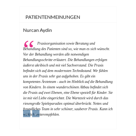
PATIENTENMEINUNGEN
Nurcan Aydin
Praxisorganisation sowie Beratung und
Behandlung des Patienten sind so, wie man es sich wünscht.
Vor der Behandlung werden alle notwendigen
Behandlungsschritte erläutert. Die Behandlungen erfolgen
äußerst akribisch und mit viel Sachverstand. Die Praxis
befindet sich auf dem modernsten Technikstand. Wir fühlen
uns in der Praxis sehr gut aufgehoben. Es gibt ein
kompetentes Ärzteteam - auch im Hinblick auf die Behandlung
von Kindern. In einem wunderschönen Altbau befindet sich
die Praxis auf zwei Ebenen, eine Ebene speziell für Kinder. Sie
ist mit viel Liebe eingerichtet. Die Wartezeit wird durch das
riesengroße Spieleparadies optimal überbrückt. Nettes und
freundliches Team in sehr schöner, sauberer Praxis. Kann ich
←
→
wirklich weiterempfehlen.