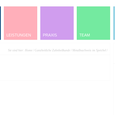
LEISTUNGEN
PRAXIS
TEAM
Sie sind hier:
Home
/
Ganzheitliche Zahnheilkunde
/
Metallnachweis im Speichel
/