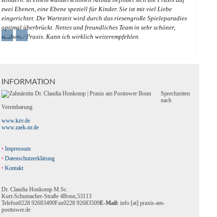
zwei Ebenen, eine Ebene speziell für Kinder. Sie ist mit viel Liebe
eingerichtet. Die Wartezeit wird durch das riesengroße Spieleparadies
optimal überbrückt. Nettes und freundliches Team in sehr schöner,
←
→
sauberer Praxis. Kann ich wirklich weiterempfehlen.
INFORMATION
Sprechzeiten
nach
Vereinbarung
www.kzv.de
www.zaek-nr.de
Impressum
Datenschutzerklärung
Kontakt
Dr. Claudia Honkomp M.Sc.
Kurt-Schumacher-Straße 4
Bonn
,
53113
Telefon
0228 92683499
Fax
0228 92683509
E-Mail:
info [at] praxis-am-
posttower.de