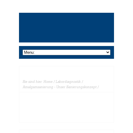
Sie sind hier:
Home
/
Labordiagnostik
/
Amalgamsanierung - Unser Sanierungskonzept
/