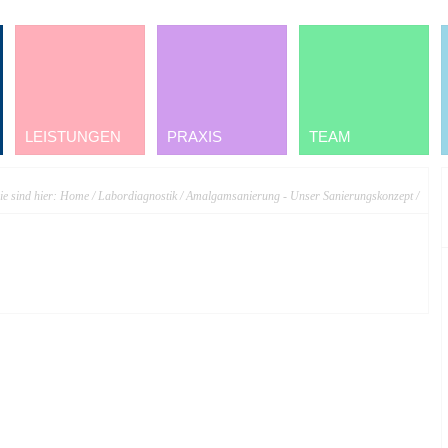
LEISTUNGEN
PRAXIS
TEAM
ie sind hier:
Home
/
Labordiagnostik
/
Amalgamsanierung - Unser Sanierungskonzept
/