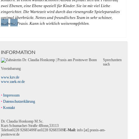
zwei Ebenen, eine Ebene speziell für Kinder. Sie ist mit viel Liebe
eingerichtet. Die Wartezeit wird durch das riesengroße Spieleparadies
optimal überbrückt. Nettes und freundliches Team in sehr schöner,
←
→
sauberer Praxis. Kann ich wirklich weiterempfehlen.
INFORMATION
Sprechzeiten
nach
Vereinbarung
www.kzv.de
www.zaek-nr.de
Impressum
Datenschutzerklärung
Kontakt
Dr. Claudia Honkomp M.Sc.
Kurt-Schumacher-Straße 4
Bonn
,
53113
Telefon
0228 92683499
Fax
0228 92683509
E-Mail:
info [at] praxis-am-
posttower.de