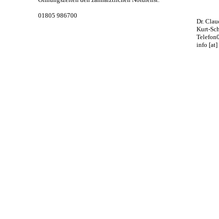
01805 986700
Dr. Cla
Kurt-Sc
Telefon
info [at