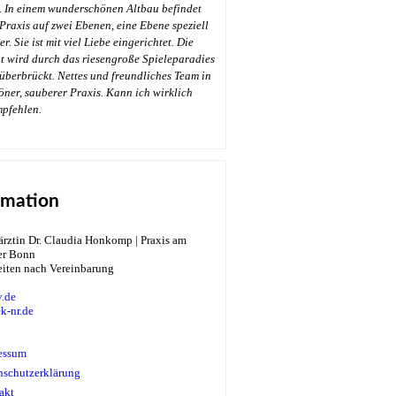
. In einem wunderschönen Altbau befindet
 Praxis auf zwei Ebenen, eine Ebene speziell
r. Sie ist mit viel Liebe eingerichtet. Die
t wird durch das riesengroße Spieleparadies
überbrückt. Nettes und freundliches Team in
öner, sauberer Praxis. Kann ich wirklich
→
mpfehlen.
rmation
eiten nach Vereinbarung
.de
k-nr.de
essum
nschutzerklärung
akt