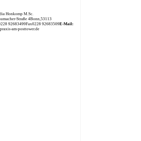
udia Honkomp M.Sc.
humacher-Straße 4
Bonn
,
53113
0228 92683499
Fax
0228 92683509
E-Mail:
] praxis-am-posttower.de