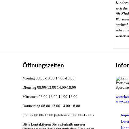
Kindern
sich die
für Kinde
Wartezei
optimal 
sehr sch
←
weitere
Öffnungszeiten
Info
Montag 08.00-13.00 14.00-18.00
Dienstag 08.00-13.00 14.00-18.00
Sprechz
Mittwoch 08.00-13.00 14.00-18.00
www.kzv
www.zae
Donnerstag 08.00-13.00 14.00-18.00
Freitag 08.00-13.00 (telefonisch 08.00-12.00)
Impr
Date
Bitte kontaktieren Sie außerhalb unserer
Kont
Öffnungszeiten den zahnärztlichen Notdienst: