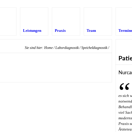
Leistungen
Praxis
Team
Termin
Sie sind hier:
Home
/
Labordiagnostik
/
Speicheldiagnostik
/
Pati
Nurca
es sich 
notwendi
Behandl
viel Sac
modernst
Praxis s
Ärztetea