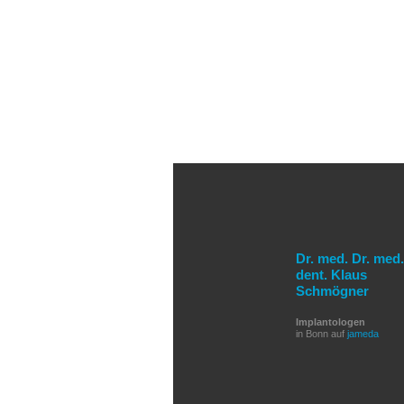
Dr. med. Dr. med.
dent. Klaus
Schmögner
Implantologen
in Bonn auf
jameda