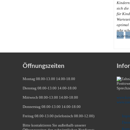
Kindern
sich die
für Kinde
Wartezei
optimal 
sehr sch
←
weitere
Öffnungszeiten
Info
Montag 08.00-13.00 14.00-18.00
Dienstag 08.00-13.00 14.00-18.00
Sprechz
Mittwoch 08.00-13.00 14.00-18.00
www.kzv
www.zae
Donnerstag 08.00-13.00 14.00-18.00
Freitag 08.00-13.00 (telefonisch 08.00-12.00)
Impr
Date
Bitte kontaktieren Sie außerhalb unserer
Kont
Öffnungszeiten den zahnärztlichen Notdienst: