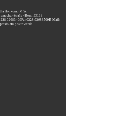
udia Honkomp M.Sc.
humacher-Straße 4
Bonn
,
53113
0228 92683499
Fax
0228 92683509
E-Mail:
] praxis-am-posttower.de