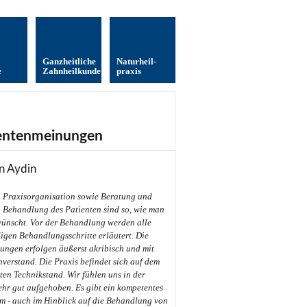
Ganzheitliche
Naturheil­
e
Zahnheilkunde
praxis
entenmeinungen
n Aydin
Praxisorganisation sowie Beratung und
Behandlung des Patienten sind so, wie man
wünscht. Vor der Behandlung werden alle
gen Behandlungsschritte erläutert. Die
ungen erfolgen äußerst akribisch und mit
hverstand. Die Praxis befindet sich auf dem
en Technikstand. Wir fühlen uns in der
ehr gut aufgehoben. Es gibt ein kompetentes
m - auch im Hinblick auf die Behandlung von