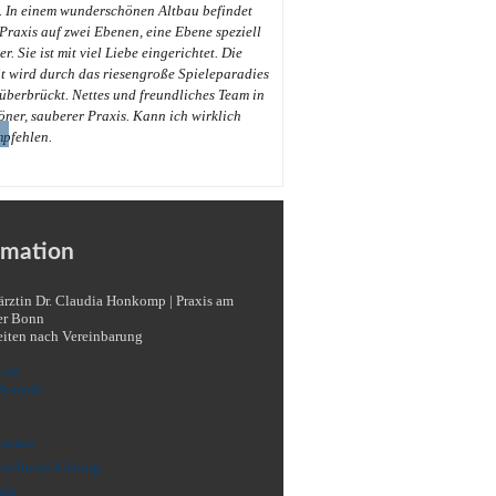
. In einem wunderschönen Altbau befindet
 Praxis auf zwei Ebenen, eine Ebene speziell
r. Sie ist mit viel Liebe eingerichtet. Die
t wird durch das riesengroße Spieleparadies
überbrückt. Nettes und freundliches Team in
öner, sauberer Praxis. Kann ich wirklich
→
mpfehlen.
rmation
eiten nach Vereinbarung
.de
k-nr.de
essum
nschutzerklärung
akt