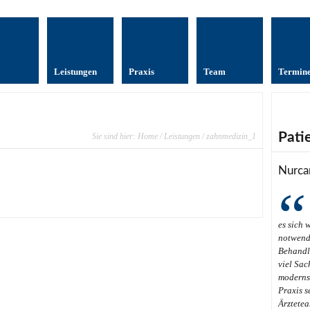
Leistungen
Praxis
Team
Termin
Pati
Sie sind hier:
Home
/
Leistungen
/ zahnmedizin_1
Nurca
es sich 
notwendi
Behandl
viel Sac
modernst
Praxis s
Ärztetea