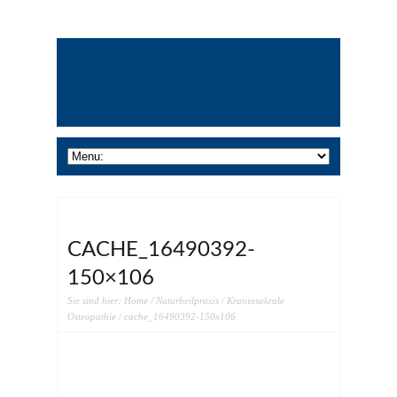
CACHE_16490392-
150×106
Sie sind hier:
Home
/
Naturheilpraxis
/
Kraniosakrale
Osteopathie
/ cache_16490392-150x106