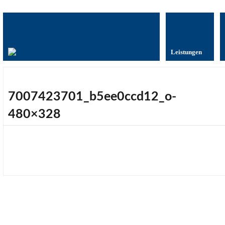
Leistungen
7007423701_b5ee0ccd12_o-
480×328