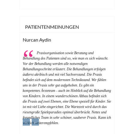
PATIENTENMEINUNGEN
Nurcan Aydin
Praxisorganisation sowie Beratung und
Behandlung des Patienten sind so, wie man es sich wünscht.
Vor der Behandlung werden alle notwendigen
Behandlungsschritte erläutert. Die Behandlungen erfolgen
äußerst akribisch und mit viel Sachverstand. Die Praxis
befindet sich auf dem modernsten Technikstand. Wir fühlen
uns in der Praxis sehr gut aufgehoben. Es gibt ein
kompetentes Ärzteteam - auch im Hinblick auf die Behandlung
von Kindern. In einem wunderschönen Altbau befindet sich
die Praxis auf zwei Ebenen, eine Ebene speziell für Kinder. Sie
ist mit viel Liebe eingerichtet. Die Wartezeit wird durch das
riesengroße Spieleparadies optimal überbrückt. Nettes und
freundliches Team in sehr schöner, sauberer Praxis. Kann ich
←
→
wirklich weiterempfehlen.