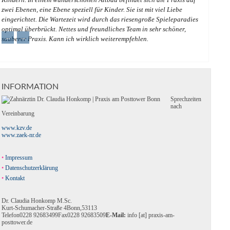
zwei Ebenen, eine Ebene speziell für Kinder. Sie ist mit viel Liebe
eingerichtet. Die Wartezeit wird durch das riesengroße Spieleparadies
optimal überbrückt. Nettes und freundliches Team in sehr schöner,
←
→
sauberer Praxis. Kann ich wirklich weiterempfehlen.
INFORMATION
Sprechzeiten
nach
Vereinbarung
www.kzv.de
www.zaek-nr.de
Impressum
Datenschutzerklärung
Kontakt
Dr. Claudia Honkomp M.Sc.
Kurt-Schumacher-Straße 4
Bonn
,
53113
Telefon
0228 92683499
Fax
0228 92683509
E-Mail:
info [at] praxis-am-
posttower.de