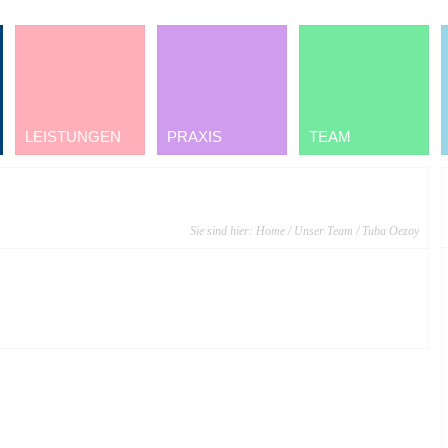
LEISTUNGEN
PRAXIS
TEAM
Sie sind hier:
Home
/
Unser Team
/ Tuba Oezoy