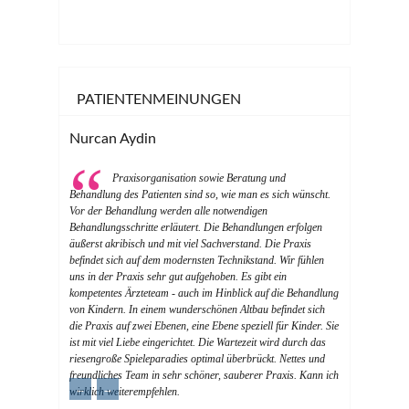
PATIENTENMEINUNGEN
Nurcan Aydin
Praxisorganisation sowie Beratung und
Behandlung des Patienten sind so, wie man es sich wünscht.
Vor der Behandlung werden alle notwendigen
Behandlungsschritte erläutert. Die Behandlungen erfolgen
äußerst akribisch und mit viel Sachverstand. Die Praxis
befindet sich auf dem modernsten Technikstand. Wir fühlen
uns in der Praxis sehr gut aufgehoben. Es gibt ein
kompetentes Ärzteteam - auch im Hinblick auf die Behandlung
von Kindern. In einem wunderschönen Altbau befindet sich
die Praxis auf zwei Ebenen, eine Ebene speziell für Kinder. Sie
ist mit viel Liebe eingerichtet. Die Wartezeit wird durch das
riesengroße Spieleparadies optimal überbrückt. Nettes und
freundliches Team in sehr schöner, sauberer Praxis. Kann ich
←
→
wirklich weiterempfehlen.