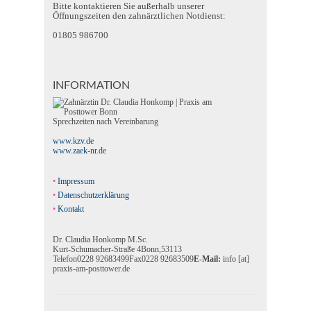
Bitte kontaktieren Sie außerhalb unserer
Öffnungszeiten den zahnärztlichen Notdienst:
01805 986700
INFORMATION
Sprechzeiten nach Vereinbarung
www.kzv.de
www.zaek-nr.de
Impressum
Datenschutzerklärung
Kontakt
Dr. Claudia Honkomp M.Sc.
Kurt-Schumacher-Straße 4
Bonn
,
53113
Telefon
0228 92683499
Fax
0228 92683509
E-Mail:
info [at]
praxis-am-posttower.de