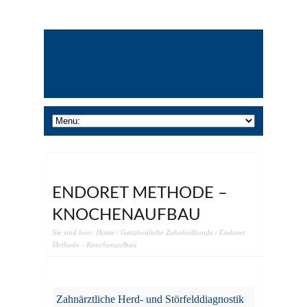
ENDORET METHODE –
KNOCHENAUFBAU
Sie sind hier:
Home
/
Ganzheitliche Zahnheilkunde
/ Endoret
Methode - Knochenaufbau
Zahnärztliche Herd- und Störfelddiagnostik