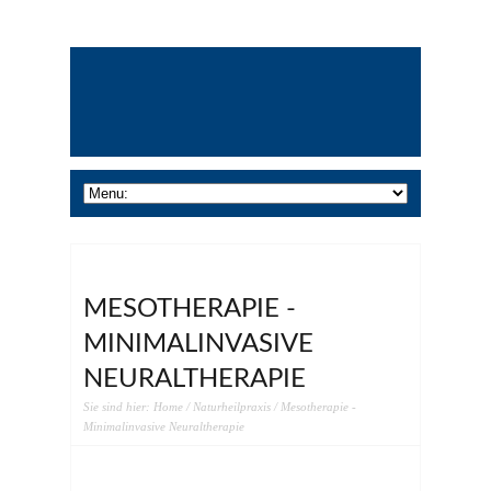
MESOTHERAPIE -
MINIMALINVASIVE
NEURALTHERAPIE
Sie sind hier:
Home
/
Naturheilpraxis
/ Mesotherapie -
Minimalinvasive Neuraltherapie