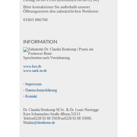
Bitte kontaktieren Sie außerhalb unserer
Öffnungszeiten den zahnärztlichen Notdienst:
01805 986700
INFORMATION
Sprechzeiten nach Vereinbarung
www.kzv.de
www.zaek-nr.de
Impressum
Datenschutzerklärung
Kontakt
Dr. Claudia Honkomp M.Sc. & Dr. Louis Niestegge
Kurt-Schumacher-Straße 4
Bonn
,
53113
Telefon
0228 92 68 3503
Fax
0228 92 68 3509
E-
Mail
zis@dentbonn.de