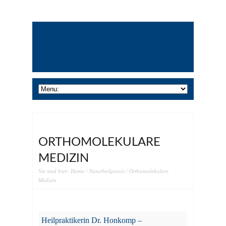
ORTHOMOLEKULARE
MEDIZIN
Sie sind hier:
Home
/
Naturheilpraxis
/ Orthomolekulare
Medizin
Heilpraktikerin Dr. Honkomp –